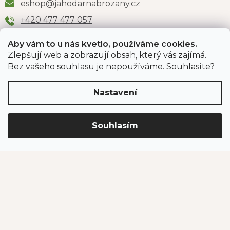
eshop
@
jahodarnabrozany.cz
+420 477 477 057
Aby vám to u nás kvetlo, používáme cookies.
Zlepšují web a zobrazují obsah, který vás zajímá.
Odběr newsletteru
Bez vašeho souhlasu je nepoužíváme. Souhlasíte?
Nastavení
Vložením e-mailu souhlasíte s podmínkami
ochrany
osobních údajů
.
Souhlasím
PŘIHLÁSIT SE
Jahodárna Brozany
Obchodní podmínky
Podmínky ochrany údajů
Vytvořil Shoptet Premium