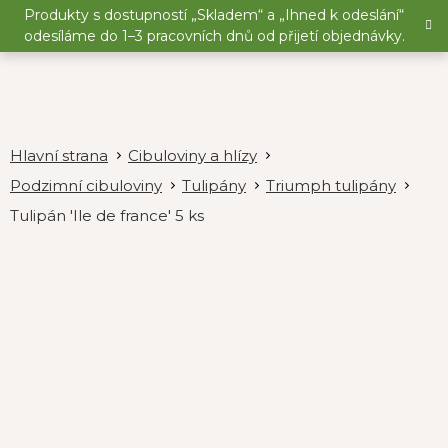
Přejít
Produkty s dostupností „Skladem“ a „Ihned k odeslání“
na
odesíláme do 1–3 pracovních dnů od přijetí objednávky.
obsah
Cibuloviny a hlízy
Podzimní cibuloviny
Tulipány
Triumph tulipány
Tulipán 'Ile de france' 5 ks