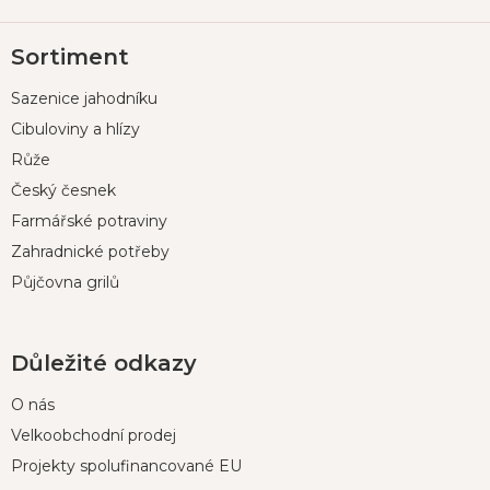
Z
Sortiment
á
p
Sazenice jahodníku
a
t
Cibuloviny a hlízy
í
Růže
Český česnek
Farmářské potraviny
Zahradnické potřeby
Půjčovna grilů
Důležité odkazy
O nás
Velkoobchodní prodej
Projekty spolufinancované EU