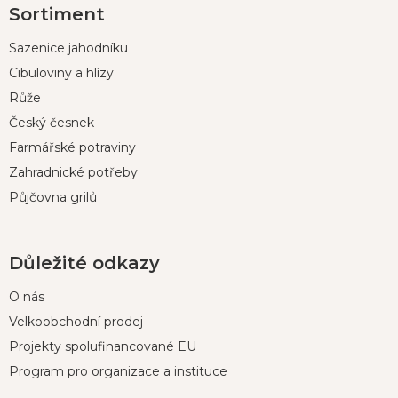
Sortiment
á
p
Sazenice jahodníku
a
t
Cibuloviny a hlízy
í
Růže
Český česnek
Farmářské potraviny
Zahradnické potřeby
Půjčovna grilů
Důležité odkazy
O nás
Velkoobchodní prodej
Projekty spolufinancované EU
Program pro organizace a instituce