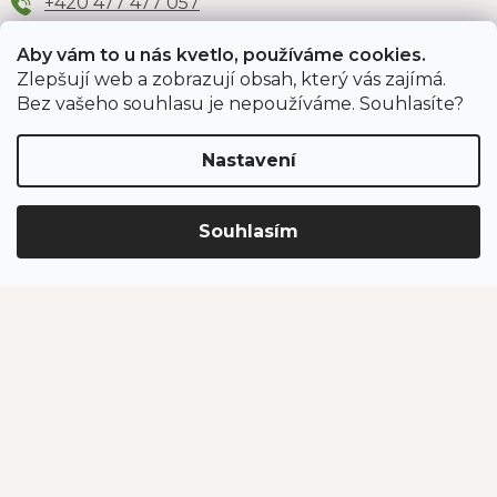
+420 477 477 057
Aby vám to u nás kvetlo, používáme cookies.
Zlepšují web a zobrazují obsah, který vás zajímá.
Odběr newsletteru
Bez vašeho souhlasu je nepoužíváme. Souhlasíte?
Nastavení
Vložením e-mailu souhlasíte s podmínkami
ochrany
osobních údajů
.
Souhlasím
PŘIHLÁSIT SE
Jahodárna Brozany
Obchodní podmínky
Podmínky ochrany údajů
Vytvořil Shoptet Premium