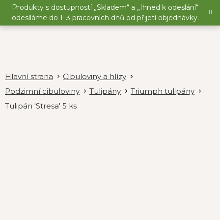
Přejít
Produkty s dostupností „Skladem“ a „Ihned k odeslání“
na
odesíláme do 1–3 pracovních dnů od přijetí objednávky.
obsah
Cibuloviny a hlízy
Podzimní cibuloviny
Tulipány
Triumph tulipány
Tulipán 'Stresa' 5 ks