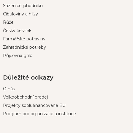
p
Sazenice jahodníku
a
t
Cibuloviny a hlízy
í
Růže
Český česnek
Farmářské potraviny
Zahradnické potřeby
Půjčovna grilů
Důležité odkazy
O nás
Velkoobchodní prodej
Projekty spolufinancované EU
Program pro organizace a instituce