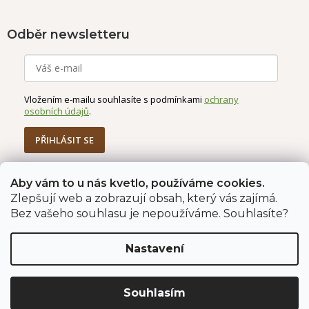
Odběr newsletteru
Vložením e-mailu souhlasíte s podmínkami
ochrany
osobních údajů
.
PŘIHLÁSIT SE
Aby vám to u nás kvetlo, používáme cookies.
Zlepšují web a zobrazují obsah, který vás zajímá.
Jahodárna Brozany
Obchodní podmínky
Bez vašeho souhlasu je nepoužíváme. Souhlasíte?
Podmínky ochrany údajů
Nastavení
Vytvořil Shoptet Premium
Copyright 2026
Jahodárna Brozany nad Ohří s.r.o.
. Všechna
Souhlasím
práva vyhrazena.
Upravit nastavení cookies