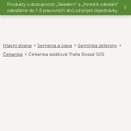
Přejít
Produkty s dostupností „Skladem“ a „Ihned k odeslání“
na
odesíláme do 1–3 pracovních dnů od přijetí objednávky.
obsah
Semena a osiva
Semínka zeleniny
Čekanka
Čekanka salátová 'Palla Rossa' 50S