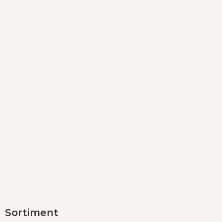
Z
Sortiment
á