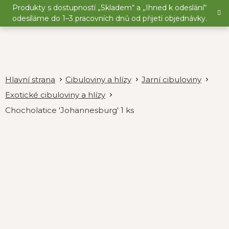
Přejít
Produkty s dostupností „Skladem“ a „Ihned k odeslání“
na
odesíláme do 1–3 pracovních dnů od přijetí objednávky.
obsah
Cibuloviny a hlízy
Jarní cibuloviny
Exotické cibuloviny a hlízy
Chocholatice 'Johannesburg' 1 ks