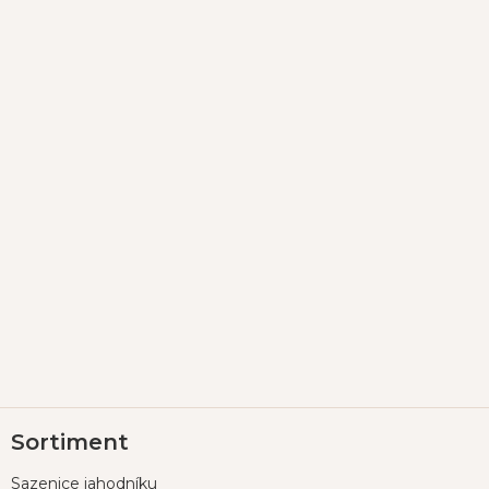
Z
Sortiment
á
p
Sazenice jahodníku