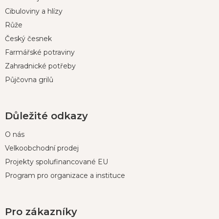
a
t
Cibuloviny a hlízy
í
Růže
Český česnek
Farmářské potraviny
Zahradnické potřeby
Půjčovna grilů
Důležité odkazy
O nás
Velkoobchodní prodej
Projekty spolufinancované EU
Program pro organizace a instituce
Pro zákazníky