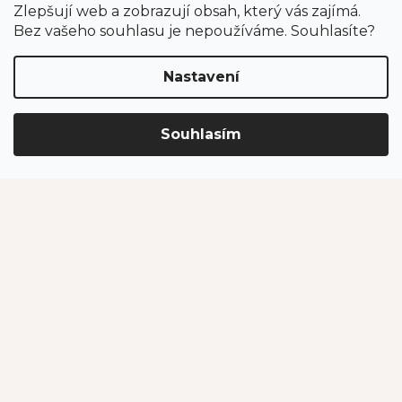
Zlepšují web a zobrazují obsah, který vás zajímá.
Odběr newsletteru
Bez vašeho souhlasu je nepoužíváme. Souhlasíte?
Nastavení
Vložením e-mailu souhlasíte s podmínkami
ochrany
osobních údajů
.
Souhlasím
PŘIHLÁSIT SE
Jahodárna Brozany
Obchodní podmínky
Podmínky ochrany údajů
Vytvořil Shoptet Premium
Copyright 2026
Jahodárna Brozany nad Ohří s.r.o.
. Všechna
práva vyhrazena.
Upravit nastavení cookies