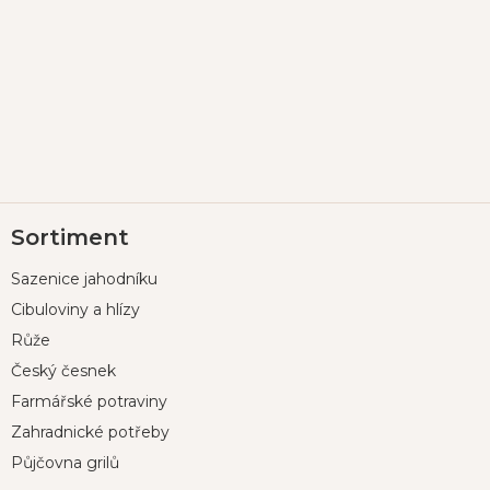
Z
Sortiment
á
p
Sazenice jahodníku
a
t
Cibuloviny a hlízy
í
Růže
Český česnek
Farmářské potraviny
Zahradnické potřeby
Půjčovna grilů