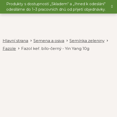
Přejít
Produkty s dostupností „Skladem“ a „Ihned k odeslání“
na
odesíláme do 1–3 pracovních dnů od přijetí objednávky.
obsah
Semena a osiva
Semínka zeleniny
Fazole
Fazol keř. bílo-černý - Yin Yang 10g