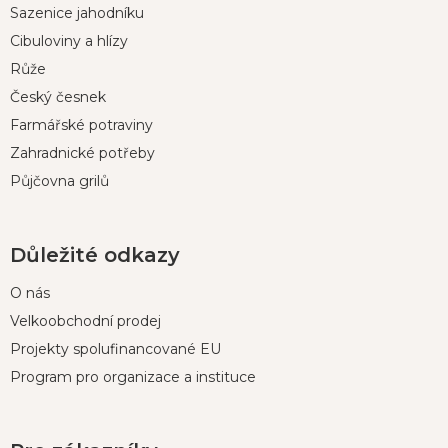
Sazenice jahodníku
a
t
Cibuloviny a hlízy
í
Růže
Český česnek
Farmářské potraviny
Zahradnické potřeby
Půjčovna grilů
Důležité odkazy
O nás
Velkoobchodní prodej
Projekty spolufinancované EU
Program pro organizace a instituce