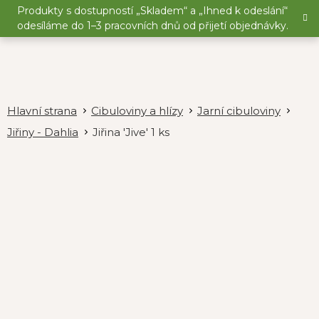
Přejít
Produkty s dostupností „Skladem“ a „Ihned k odeslání“
na
odesíláme do 1–3 pracovních dnů od přijetí objednávky.
obsah
Cibuloviny a hlízy
Jarní cibuloviny
Jiřiny - Dahlia
Jiřina 'Jive' 1 ks