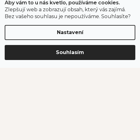
Aby vám to u nás kvetlo, používáme cookies.
Zlepšují web a zobrazují obsah, který vás zajímá.
Odběr newsletteru
Bez vašeho souhlasu je nepoužíváme. Souhlasíte?
Nastavení
Vložením e-mailu souhlasíte s podmínkami
ochrany
osobních údajů
.
Souhlasím
PŘIHLÁSIT SE
Jahodárna Brozany
Obchodní podmínky
Podmínky ochrany údajů
Vytvořil Shoptet Premium
Copyright 2026
Jahodárna Brozany nad Ohří s.r.o.
. Všechna
práva vyhrazena.
Upravit nastavení cookies