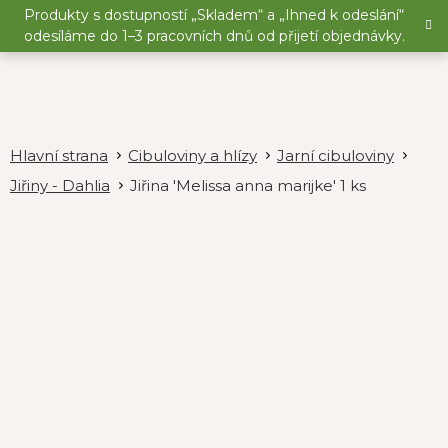
Přejít
Produkty s dostupností „Skladem“ a „Ihned k odeslání“
na
odesíláme do 1–3 pracovních dnů od přijetí objednávky.
obsah
Cibuloviny a hlízy
Jarní cibuloviny
Jiřiny - Dahlia
Jiřina 'Melissa anna marijke' 1 ks