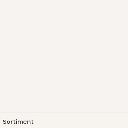
Z
Sortiment
á