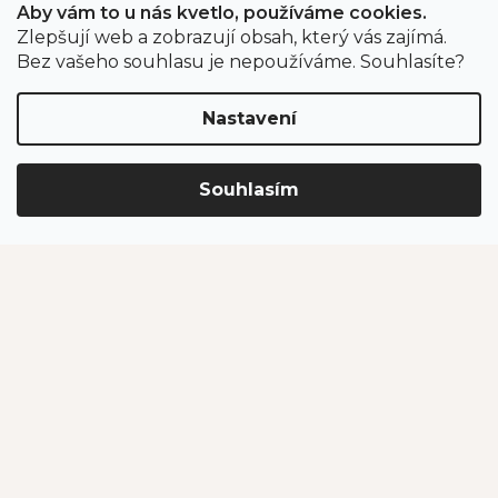
Aby vám to u nás kvetlo, používáme cookies.
Zlepšují web a zobrazují obsah, který vás zajímá.
Odběr newsletteru
Bez vašeho souhlasu je nepoužíváme. Souhlasíte?
Nastavení
Vložením e-mailu souhlasíte s podmínkami
ochrany
osobních údajů
.
Souhlasím
PŘIHLÁSIT SE
Jahodárna Brozany
Obchodní podmínky
Podmínky ochrany údajů
Vytvořil Shoptet Premium
Copyright 2026
Jahodárna Brozany nad Ohří s.r.o.
. Všechna
práva vyhrazena.
Upravit nastavení cookies