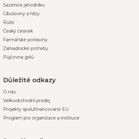
p
Sazenice jahodníku
a
t
Cibuloviny a hlízy
í
Růže
Český česnek
Farmářské potraviny
Zahradnické potřeby
Půjčovna grilů
Důležité odkazy
O nás
Velkoobchodní prodej
Projekty spolufinancované EU
Program pro organizace a instituce