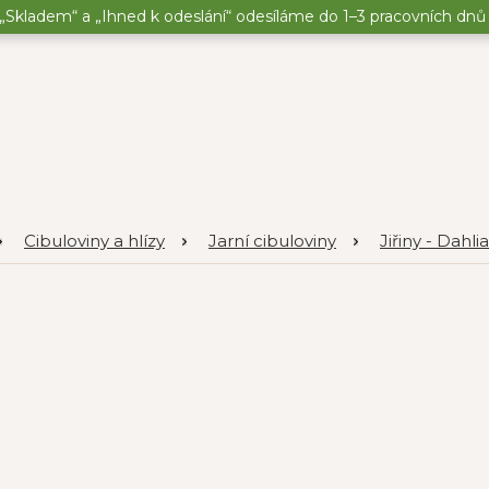
„Skladem“ a „Ihned k odeslání“ odesíláme do 1–3 pracovních dnů o
Cibuloviny a hlízy
Jarní cibuloviny
Jiřiny - Dahlia