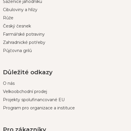
Sazenice jahodníku
a
t
Cibuloviny a hlízy
í
Růže
Český česnek
Farmářské potraviny
Zahradnické potřeby
Půjčovna grilů
Důležité odkazy
O nás
Velkoobchodní prodej
Projekty spolufinancované EU
Program pro organizace a instituce
Pro zákazníky