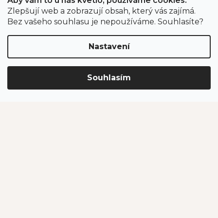
Aby vám to u nás kvetlo, používáme cookies.
Zlepšují web a zobrazují obsah, který vás zajímá.
Odběr newsletteru
Bez vašeho souhlasu je nepoužíváme. Souhlasíte?
Nastavení
Vložením e-mailu souhlasíte s podmínkami
ochrany
osobních údajů
.
Souhlasím
PŘIHLÁSIT SE
Jahodárna Brozany
Obchodní podmínky
Podmínky ochrany údajů
Vytvořil Shoptet Premium
Copyright 2026
Jahodárna Brozany nad Ohří s.r.o.
. Všechna
práva vyhrazena.
Upravit nastavení cookies