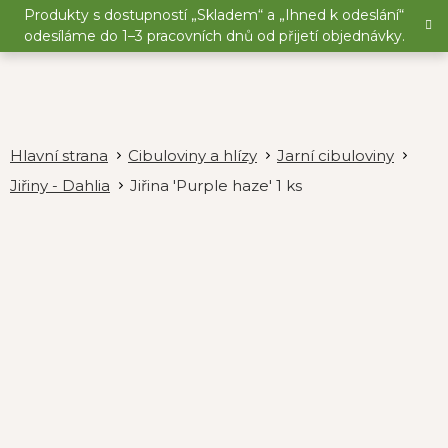
Přejít
Produkty s dostupností „Skladem“ a „Ihned k odeslání“
na
odesíláme do 1–3 pracovních dnů od přijetí objednávky.
obsah
Cibuloviny a hlízy
Jarní cibuloviny
Jiřiny - Dahlia
Jiřina 'Purple haze' 1 ks