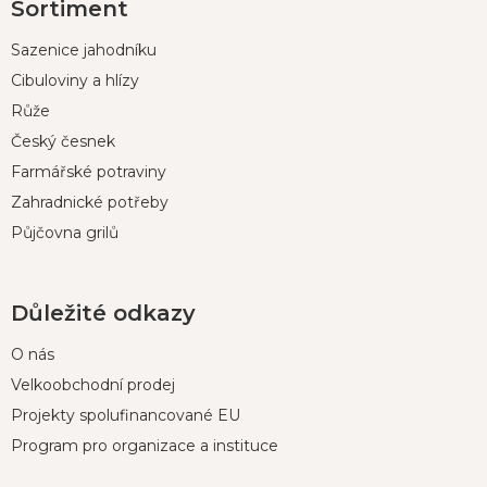
Sortiment
á
p
Sazenice jahodníku
a
t
Cibuloviny a hlízy
í
Růže
Český česnek
Farmářské potraviny
Zahradnické potřeby
Půjčovna grilů
Důležité odkazy
O nás
Velkoobchodní prodej
Projekty spolufinancované EU
Program pro organizace a instituce