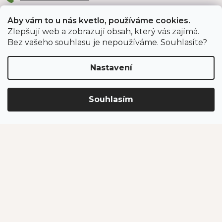
Aby vám to u nás kvetlo, používáme cookies.
Zlepšují web a zobrazují obsah, který vás zajímá.
Odběr newsletteru
Bez vašeho souhlasu je nepoužíváme. Souhlasíte?
Nastavení
Vložením e-mailu souhlasíte s podmínkami
ochrany
osobních údajů
.
Souhlasím
PŘIHLÁSIT SE
Jahodárna Brozany
Obchodní podmínky
Podmínky ochrany údajů
Vytvořil Shoptet Premium