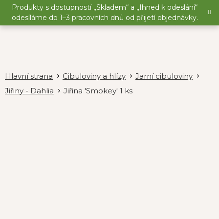
Přejít
Produkty s dostupností „Skladem“ a „Ihned k odeslání“
na
odesíláme do 1–3 pracovních dnů od přijetí objednávky.
obsah
Cibuloviny a hlízy
Jarní cibuloviny
Jiřiny - Dahlia
Jiřina 'Smokey' 1 ks