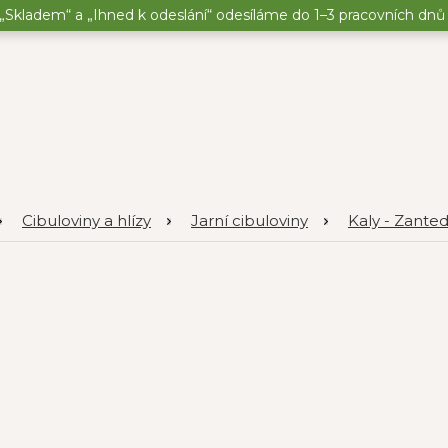
„Skladem“ a „Ihned k odeslání“ odesíláme do 1–3 pracovních dnů o
Cibuloviny a hlízy
Jarní cibuloviny
Kaly - Zante