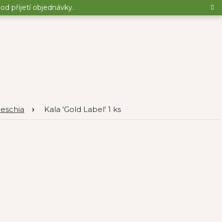
d přijetí objednávky.
deschia
Kala 'Gold Label' 1 ks