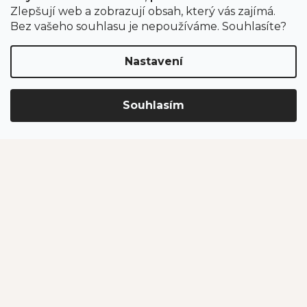
Zlepšují web a zobrazují obsah, který vás zajímá.
Obchodní podmínky
Bez vašeho souhlasu je nepoužíváme. Souhlasíte?
Ochrana osobních údajů
Nastavení
Kontakt
Souhlasím
eshop
@
jahodarnabrozany.cz
+420 477 477 057
Odběr newsletteru
Vložením e-mailu souhlasíte s podmínkami
ochrany
osobních údajů
.
PŘIHLÁSIT SE