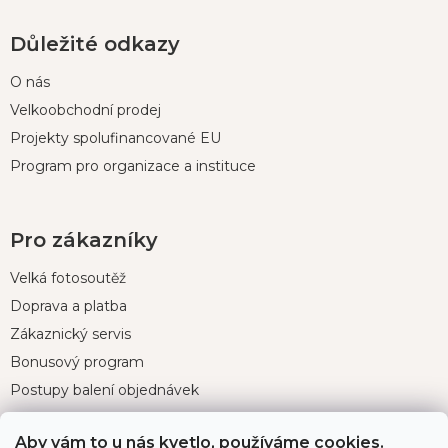
Důležité odkazy
O nás
Velkoobchodní prodej
Projekty spolufinancované EU
Program pro organizace a instituce
Pro zákazníky
Velká fotosoutěž
Doprava a platba
Zákaznický servis
Bonusový program
Postupy balení objednávek
Nejčastější dotazy
Aby vám to u nás kvetlo, používáme cookies.
Reklamace