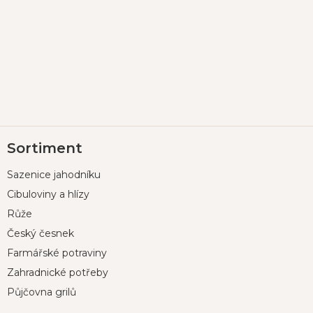
Z
Sortiment
á
p
Sazenice jahodníku
a
t
Cibuloviny a hlízy
í
Růže
Český česnek
Farmářské potraviny
Zahradnické potřeby
Půjčovna grilů