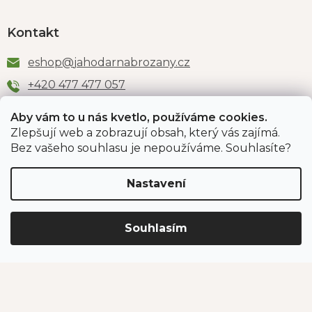
Kontakt
eshop
@
jahodarnabrozany.cz
+420 477 477 057
Aby vám to u nás kvetlo, používáme cookies.
Zlepšují web a zobrazují obsah, který vás zajímá.
Odběr newsletteru
Bez vašeho souhlasu je nepoužíváme. Souhlasíte?
Nastavení
Vložením e-mailu souhlasíte s podmínkami
ochrany
osobních údajů
.
Souhlasím
PŘIHLÁSIT SE
Jahodárna Brozany
Obchodní podmínky