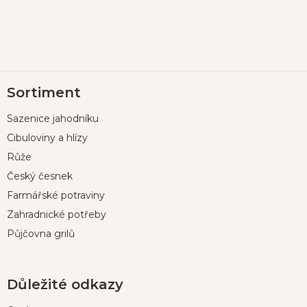
Z
Sortiment
á
p
Sazenice jahodníku
a
t
Cibuloviny a hlízy
í
Růže
Český česnek
Farmářské potraviny
Zahradnické potřeby
Půjčovna grilů
Důležité odkazy