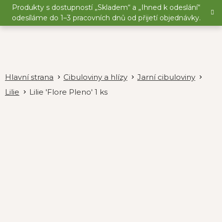
Přejít
Produkty s dostupností „Skladem“ a „Ihned k odeslání“
na
odesíláme do 1–3 pracovních dnů od přijetí objednávky.
obsah
Cibuloviny a hlízy
Jarní cibuloviny
Lilie
Lilie 'Flore Pleno' 1 ks