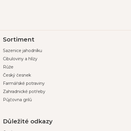
Z
Sortiment
á
p
Sazenice jahodníku
a
t
Cibuloviny a hlízy
í
Růže
Český česnek
Farmářské potraviny
Zahradnické potřeby
Půjčovna grilů
Důležité odkazy