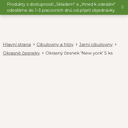
Přejít
Produkty s dostupností „Skladem“ a „Ihned k odeslání“
na
odesíláme do 1–3 pracovních dnů od přijetí objednávky.
obsah
Cibuloviny a hlízy
Jarní cibuloviny
Okrasné česneky
Okrasný česnek 'New york' 5 ks