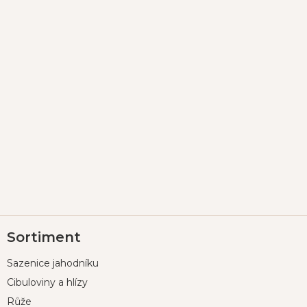
Z
Sortiment
á
p
Sazenice jahodníku
a
t
Cibuloviny a hlízy
í
Růže