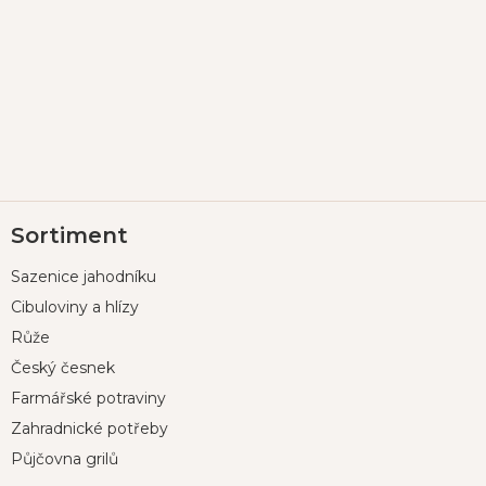
Z
Sortiment
á
p
Sazenice jahodníku
a
t
Cibuloviny a hlízy
í
Růže
Český česnek
Farmářské potraviny
Zahradnické potřeby
Půjčovna grilů