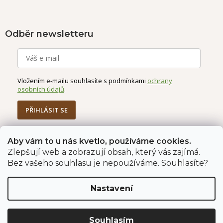
Odběr newsletteru
Vložením e-mailu souhlasíte s podmínkami
ochrany
osobních údajů
.
PŘIHLÁSIT SE
Aby vám to u nás kvetlo, používáme cookies.
Zlepšují web a zobrazují obsah, který vás zajímá.
Jahodárna Brozany
Obchodní podmínky
Bez vašeho souhlasu je nepoužíváme. Souhlasíte?
Podmínky ochrany údajů
Nastavení
Vytvořil Shoptet Premium
Copyright 2026
Jahodárna Brozany nad Ohří s.r.o.
. Všechna
Souhlasím