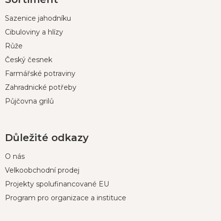
á
p
Sazenice jahodníku
a
t
Cibuloviny a hlízy
í
Růže
Český česnek
Farmářské potraviny
Zahradnické potřeby
Půjčovna grilů
Důležité odkazy
O nás
Velkoobchodní prodej
Projekty spolufinancované EU
Program pro organizace a instituce