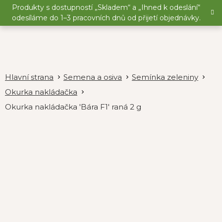
Přejít
Produkty s dostupností „Skladem“ a „Ihned k odeslání“
na
odesíláme do 1–3 pracovních dnů od přijetí objednávky.
obsah
Semena a osiva
Semínka zeleniny
Okurka nakládačka
Okurka nakládačka 'Bára F1' raná 2 g