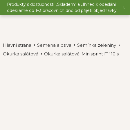
Přejít
Produkty s dostupností „Skladem“ a „Ihned k odeslání“
na
odesíláme do 1–3 pracovních dnů od přijetí objednávky.
obsah
Semena a osiva
Semínka zeleniny
Okurka salátová
Okurka salátová 'Minisprint F1' 10 s