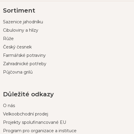
Z
Sortiment
á
p
Sazenice jahodníku
a
t
Cibuloviny a hlízy
í
Růže
Český česnek
Farmářské potraviny
Zahradnické potřeby
Půjčovna grilů
Důležité odkazy
O nás
Velkoobchodní prodej
Projekty spolufinancované EU
Program pro organizace a instituce