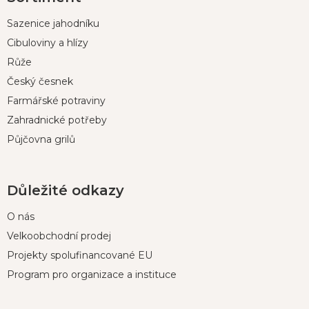
p
Sazenice jahodníku
a
t
Cibuloviny a hlízy
í
Růže
Český česnek
Farmářské potraviny
Zahradnické potřeby
Půjčovna grilů
Důležité odkazy
O nás
Velkoobchodní prodej
Projekty spolufinancované EU
Program pro organizace a instituce