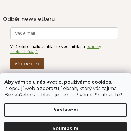
Odběr newsletteru
Vložením e-mailu souhlasíte s podmínkami
ochrany
osobních údajů
.
PŘIHLÁSIT SE
Aby vám to u nás kvetlo, používáme cookies.
Zlepšují web a zobrazují obsah, který vás zajímá.
Jahodárna Brozany
Obchodní podmínky
Bez vašeho souhlasu je nepoužíváme. Souhlasíte?
Podmínky ochrany údajů
Nastavení
Vytvořil Shoptet Premium
Copyright 2026
Jahodárna Brozany nad Ohří s.r.o.
. Všechna
Souhlasím