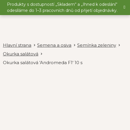
Přejít
Produkty s dostupností „Skladem“ a „Ihned k odeslání“
na
odesíláme do 1–3 pracovních dnů od přijetí objednávky.
obsah
Semena a osiva
Semínka zeleniny
Okurka salátová
Okurka salátová 'Andromeda F1' 10 s