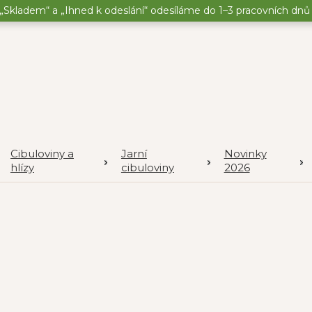
„Skladem“ a „Ihned k odeslání“ odesíláme do 1–3 pracovních dnů o
Cibuloviny a
Jarní
Novinky
hlízy
cibuloviny
2026