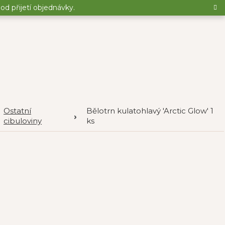
d přijetí objednávky.
Ostatní
Bělotrn kulatohlavý 'Arctic Glow' 1
cibuloviny
ks