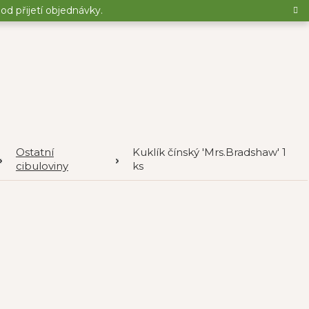
d přijetí objednávky.
Ostatní
Kuklík čínský 'Mrs.Bradshaw' 1
cibuloviny
ks