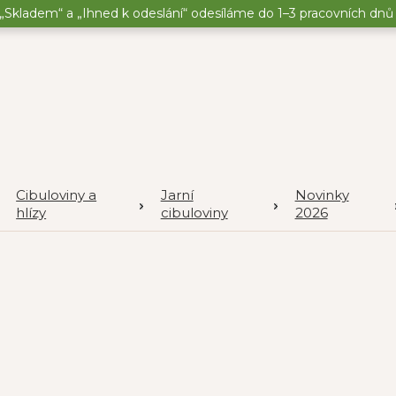
„Skladem“ a „Ihned k odeslání“ odesíláme do 1–3 pracovních dnů o
Cibuloviny a
Jarní
Novinky
hlízy
cibuloviny
2026