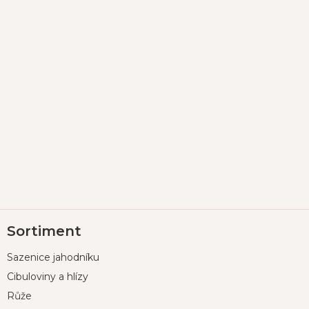
Z
Sortiment
á
p
Sazenice jahodníku
a
t
Cibuloviny a hlízy
í
Růže