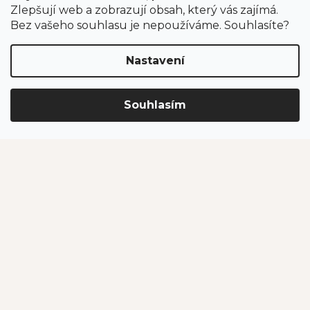
Zákaznický servis
Zlepšují web a zobrazují obsah, který vás zajímá.
Bez vašeho souhlasu je nepoužíváme. Souhlasíte?
Bonusový program
Postupy balení objednávek
Nastavení
Nejčastější dotazy
Reklamace
Obchodní podmínky
Souhlasím
Ochrana osobních údajů
Kontakt
eshop
@
jahodarnabrozany.cz
+420 477 477 057
Odběr newsletteru