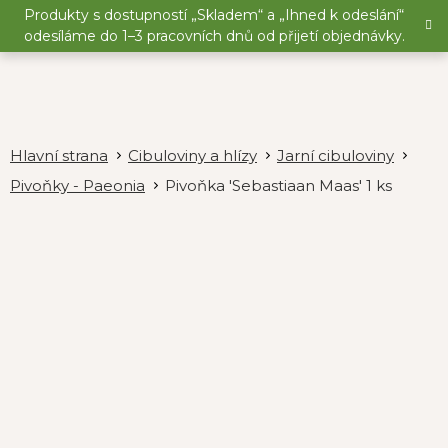
Přejít
Produkty s dostupností „Skladem“ a „Ihned k odeslání“
na
odesíláme do 1–3 pracovních dnů od přijetí objednávky.
obsah
Cibuloviny a hlízy
Jarní cibuloviny
Pivoňky - Paeonia
Pivoňka 'Sebastiaan Maas' 1 ks