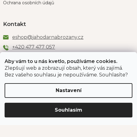
Ochrana osobních údajů
Kontakt
eshop
@
jahodarnabrozany.cz
+420 477 477 057
Aby vám to u nás kvetlo, používáme cookies.
Zlepšují web a zobrazují obsah, který vás zajímá.
Odběr newsletteru
Bez vašeho souhlasu je nepoužíváme. Souhlasíte?
Nastavení
Vložením e-mailu souhlasíte s podmínkami
ochrany
osobních údajů
.
Souhlasím
PŘIHLÁSIT SE