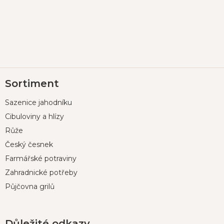
Z
Sortiment
á
p
Sazenice jahodníku
a
t
Cibuloviny a hlízy
í
Růže
Český česnek
Farmářské potraviny
Zahradnické potřeby
Půjčovna grilů
Důležité odkazy