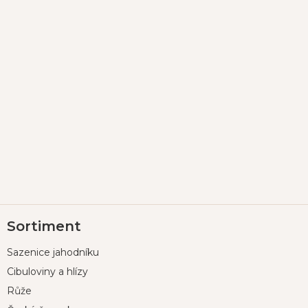
Z
Sortiment
á
p
Sazenice jahodníku
a
t
Cibuloviny a hlízy
í
Růže