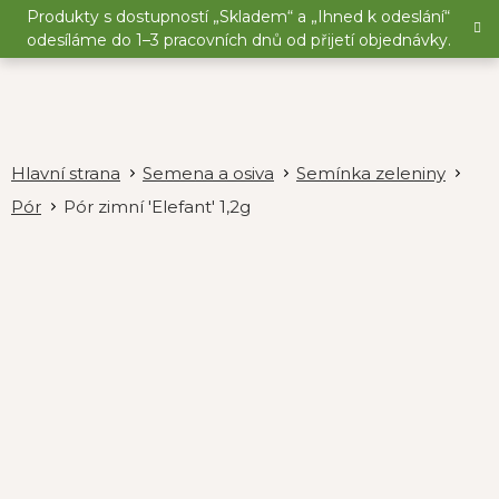
Přejít
Produkty s dostupností „Skladem“ a „Ihned k odeslání“
na
odesíláme do 1–3 pracovních dnů od přijetí objednávky.
obsah
Semena a osiva
Semínka zeleniny
Pór
Pór zimní 'Elefant' 1,2g