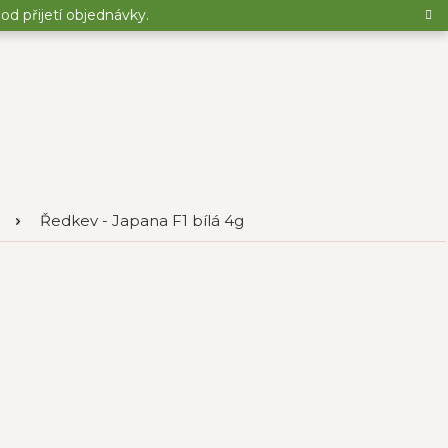
d přijetí objednávky.
Ředkev - Japana F1 bílá 4g