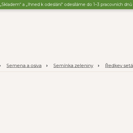
„Skladem“ a „Ihned k odeslání“ odesíláme do 1–3 pracovních dnů o
Semena a osiva
Semínka zeleniny
Ředkev setá