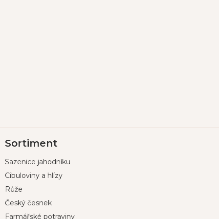
Z
Sortiment
á
p
Sazenice jahodníku
a
t
Cibuloviny a hlízy
í
Růže
Český česnek
Farmářské potraviny