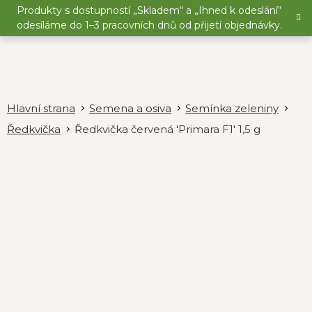
Přejít
Produkty s dostupností „Skladem“ a „Ihned k odeslání“
na
odesíláme do 1–3 pracovních dnů od přijetí objednávky.
obsah
Semena a osiva
Semínka zeleniny
Ředkvička
Ředkvička červená 'Primara F1' 1,5 g