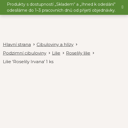
Přejít
Produkty s dostupností „Skladem“ a „Ihned k odeslání“
na
odesíláme do 1–3 pracovních dnů od přijetí objednávky.
obsah
Cibuloviny a hlízy
Podzimní cibuloviny
Lilie
Roselily lilie
Lilie 'Roselily Irvana' 1 ks