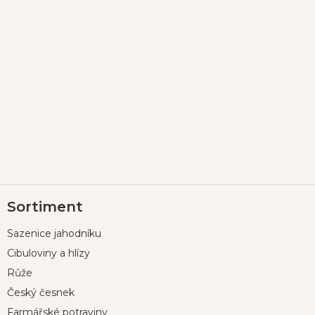
Z
Sortiment
á
p
Sazenice jahodníku
a
t
Cibuloviny a hlízy
í
Růže
Český česnek
Farmářské potraviny