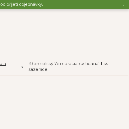
d přijetí objednávky.
u a
Křen selský 'Armoracia rusticana' 1 ks
sazenice