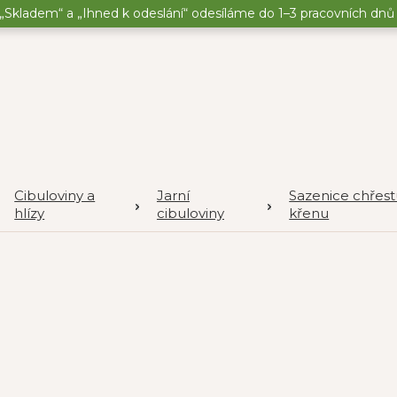
„Skladem“ a „Ihned k odeslání“ odesíláme do 1–3 pracovních dnů o
Cibuloviny a
Jarní
Sazenice chřest
hlízy
cibuloviny
křenu