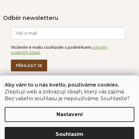
Odběr newsletteru
Vložením e-mailu souhlasíte s podmínkami
ochrany
osobních údajů
.
PŘIHLÁSIT SE
Aby vám to u nás kvetlo, používáme cookies.
Zlepšují web a zobrazují obsah, který vás zajímá.
Jahodárna Brozany
Obchodní podmínky
Bez vašeho souhlasu je nepoužíváme. Souhlasíte?
Podmínky ochrany údajů
Nastavení
Vytvořil Shoptet Premium
Copyright 2026
Jahodárna Brozany nad Ohří s.r.o.
. Všechna
Souhlasím