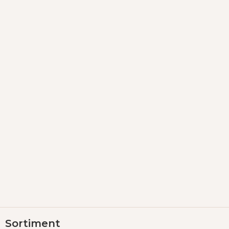
Z
Sortiment
á