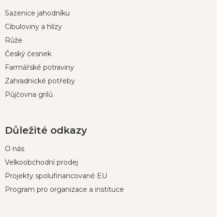
p
Sazenice jahodníku
a
t
Cibuloviny a hlízy
í
Růže
Český česnek
Farmářské potraviny
Zahradnické potřeby
Půjčovna grilů
Důležité odkazy
O nás
Velkoobchodní prodej
Projekty spolufinancované EU
Program pro organizace a instituce