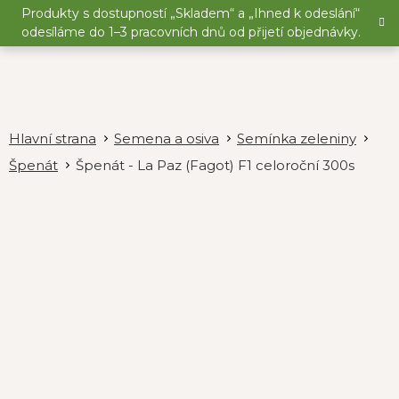
Přejít
Produkty s dostupností „Skladem“ a „Ihned k odeslání“
na
odesíláme do 1–3 pracovních dnů od přijetí objednávky.
obsah
Semena a osiva
Semínka zeleniny
Špenát
Špenát - La Paz (Fagot) F1 celoroční 300s