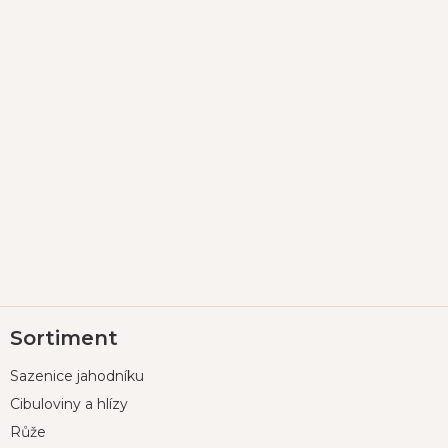
Z
Sortiment
á
p
Sazenice jahodníku
a
t
Cibuloviny a hlízy
í
Růže