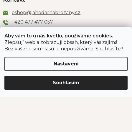
Kontakt
eshop
@
jahodarnabrozany.cz
+420 477 477 057
Aby vám to u nás kvetlo, používáme cookies.
Zlepšují web a zobrazují obsah, který vás zajímá.
Odběr newsletteru
Bez vašeho souhlasu je nepoužíváme. Souhlasíte?
Nastavení
Vložením e-mailu souhlasíte s podmínkami
ochrany
osobních údajů
.
Souhlasím
PŘIHLÁSIT SE
Jahodárna Brozany
Obchodní podmínky
Podmínky ochrany údajů