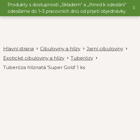
Přejít
Produkty s dostupností „Skladem“ a „Ihned k odeslání“
na
odesíláme do 1–3 pracovních dnů od přijetí objednávky.
obsah
Cibuloviny a hlízy
Jarní cibuloviny
Exotické cibuloviny a hlízy
Tuberózy
Tuberóza hlíznatá 'Super Gold' 1 ks