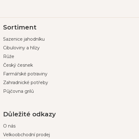
Z
Sortiment
á
p
Sazenice jahodníku
a
t
Cibuloviny a hlízy
í
Růže
Český česnek
Farmářské potraviny
Zahradnické potřeby
Půjčovna grilů
Důležité odkazy
O nás
Velkoobchodní prodej