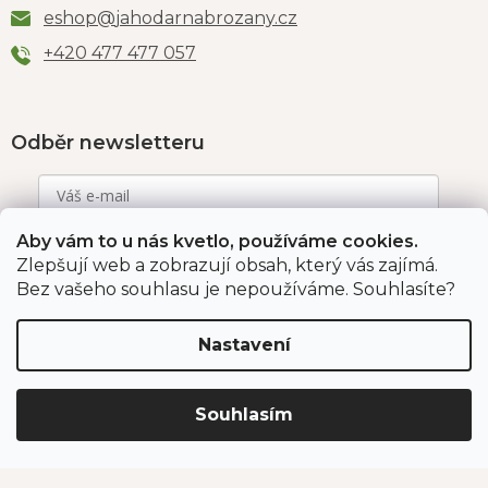
eshop
@
jahodarnabrozany.cz
+420 477 477 057
Odběr newsletteru
Aby vám to u nás kvetlo, používáme cookies.
Vložením e-mailu souhlasíte s podmínkami
ochrany
osobních údajů
.
Zlepšují web a zobrazují obsah, který vás zajímá.
Bez vašeho souhlasu je nepoužíváme. Souhlasíte?
PŘIHLÁSIT SE
Nastavení
Jahodárna Brozany
Obchodní podmínky
Souhlasím
Podmínky ochrany údajů
Vytvořil Shoptet Premium