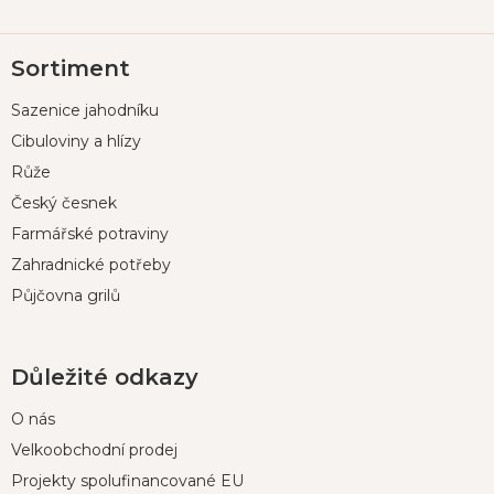
Z
Sortiment
á
p
Sazenice jahodníku
a
t
Cibuloviny a hlízy
í
Růže
Český česnek
Farmářské potraviny
Zahradnické potřeby
Půjčovna grilů
Důležité odkazy
O nás
Velkoobchodní prodej
Projekty spolufinancované EU