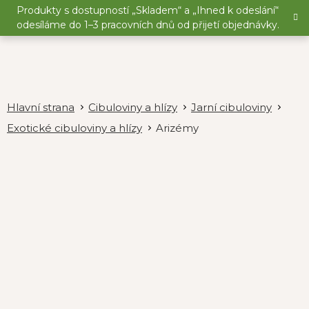
Přejít
Produkty s dostupností „Skladem“ a „Ihned k odeslání“
na
odesíláme do 1–3 pracovních dnů od přijetí objednávky.
obsah
Cibuloviny a hlízy
Jarní cibuloviny
Exotické cibuloviny a hlízy
Arizémy