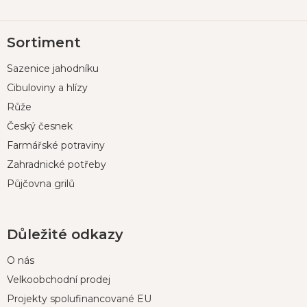
Z
Sortiment
á
p
Sazenice jahodníku
a
t
Cibuloviny a hlízy
í
Růže
Český česnek
Farmářské potraviny
Zahradnické potřeby
Půjčovna grilů
Důležité odkazy
O nás
Velkoobchodní prodej
Projekty spolufinancované EU