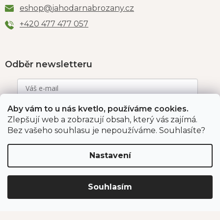
eshop
@
jahodarnabrozany.cz
+420 477 477 057
Odběr newsletteru
Aby vám to u nás kvetlo, používáme cookies.
Vložením e-mailu souhlasíte s podmínkami
ochrany
osobních údajů
.
Zlepšují web a zobrazují obsah, který vás zajímá.
Bez vašeho souhlasu je nepoužíváme. Souhlasíte?
PŘIHLÁSIT SE
Nastavení
Jahodárna Brozany
Obchodní podmínky
Souhlasím
Podmínky ochrany údajů
Vytvořil Shoptet Premium