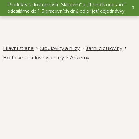
Přejít
Produkty s dostupností „Skladem“ a „Ihned k odeslání“
na
odesíláme do 1–3 pracovních dnů od přijetí objednávky.
obsah
Cibuloviny a hlízy
Jarní cibuloviny
Exotické cibuloviny a hlízy
Arizémy