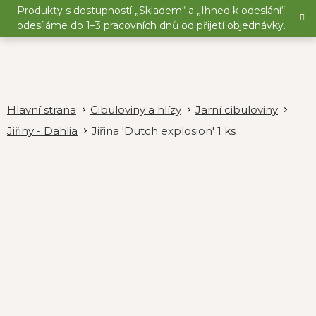
Přejít
Produkty s dostupností „Skladem“ a „Ihned k odeslání“
na
odesíláme do 1–3 pracovních dnů od přijetí objednávky.
obsah
Cibuloviny a hlízy
Jarní cibuloviny
Jiřiny - Dahlia
Jiřina 'Dutch explosion' 1 ks