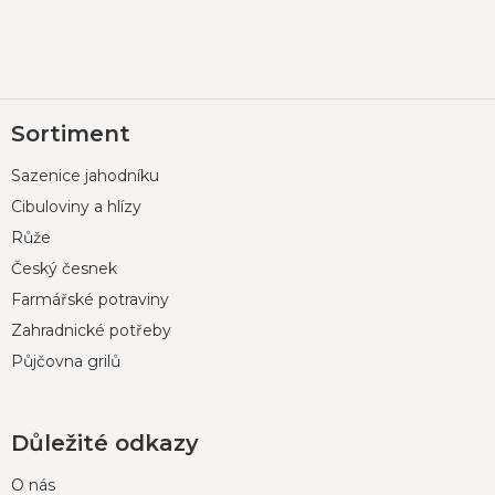
Z
Sortiment
á
p
Sazenice jahodníku
a
t
Cibuloviny a hlízy
í
Růže
Český česnek
Farmářské potraviny
Zahradnické potřeby
Půjčovna grilů
Důležité odkazy
O nás