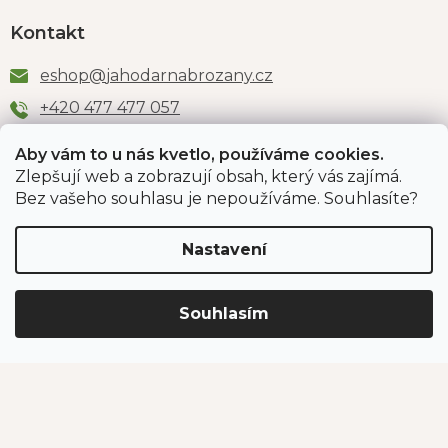
Kontakt
eshop
@
jahodarnabrozany.cz
+420 477 477 057
Aby vám to u nás kvetlo, používáme cookies.
Zlepšují web a zobrazují obsah, který vás zajímá.
Odběr newsletteru
Bez vašeho souhlasu je nepoužíváme. Souhlasíte?
Nastavení
Vložením e-mailu souhlasíte s podmínkami
ochrany
osobních údajů
.
Souhlasím
PŘIHLÁSIT SE
Jahodárna Brozany
Obchodní podmínky