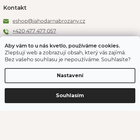
Kontakt
eshop
@
jahodarnabrozany.cz
+420 477 477 057
Aby vám to u nás kvetlo, používáme cookies.
Zlepšují web a zobrazují obsah, který vás zajímá.
Odběr newsletteru
Bez vašeho souhlasu je nepoužíváme. Souhlasíte?
Nastavení
Vložením e-mailu souhlasíte s podmínkami
ochrany
osobních údajů
.
Souhlasím
PŘIHLÁSIT SE
Jahodárna Brozany
Obchodní podmínky
Podmínky ochrany údajů