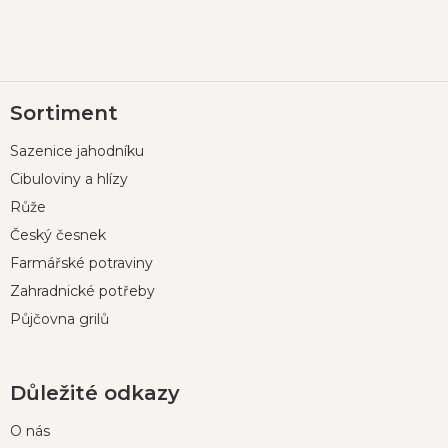
Z
Sortiment
á
p
Sazenice jahodníku
a
t
Cibuloviny a hlízy
í
Růže
Český česnek
Farmářské potraviny
Zahradnické potřeby
Půjčovna grilů
Důležité odkazy
O nás