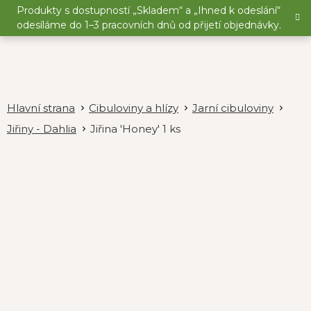
Přejít
Produkty s dostupností „Skladem“ a „Ihned k odeslání“
na
odesíláme do 1–3 pracovních dnů od přijetí objednávky.
obsah
Cibuloviny a hlízy
Jarní cibuloviny
Jiřiny - Dahlia
Jiřina 'Honey' 1 ks