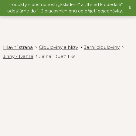
Přejít
Produkty s dostupností „Skladem“ a „Ihned k odeslání“
na
odesíláme do 1–3 pracovních dnů od přijetí objednávky.
obsah
Cibuloviny a hlízy
Jarní cibuloviny
Jiřiny - Dahlia
Jiřina 'Duet' 1 ks