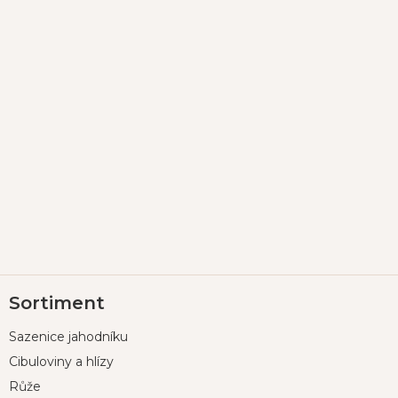
Z
Sortiment
á
p
Sazenice jahodníku
a
t
Cibuloviny a hlízy
í
Růže