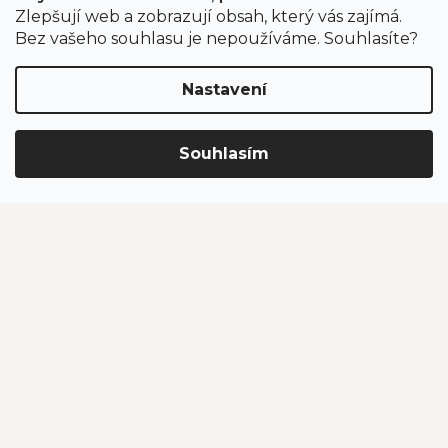
Zlepšují web a zobrazují obsah, který vás zajímá.
Obchodní podmínky
Bez vašeho souhlasu je nepoužíváme. Souhlasíte?
Ochrana osobních údajů
Nastavení
Kontakt
Souhlasím
eshop
@
jahodarnabrozany.cz
+420 477 477 057
Odběr newsletteru
Vložením e-mailu souhlasíte s podmínkami
ochrany
osobních údajů
.
PŘIHLÁSIT SE