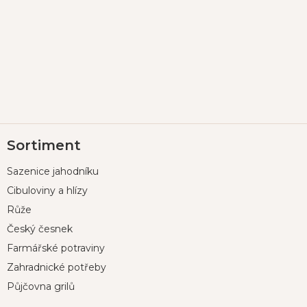
Z
Sortiment
á
p
Sazenice jahodníku
a
t
Cibuloviny a hlízy
í
Růže
Český česnek
Farmářské potraviny
Zahradnické potřeby
Půjčovna grilů