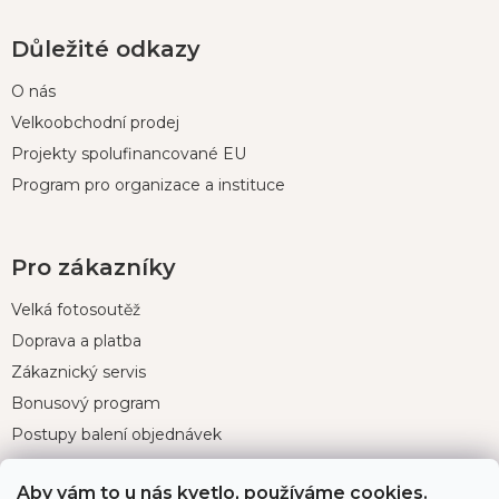
Důležité odkazy
O nás
Velkoobchodní prodej
Projekty spolufinancované EU
Program pro organizace a instituce
Pro zákazníky
Velká fotosoutěž
Doprava a platba
Zákaznický servis
Bonusový program
Postupy balení objednávek
Nejčastější dotazy
Aby vám to u nás kvetlo, používáme cookies.
Reklamace