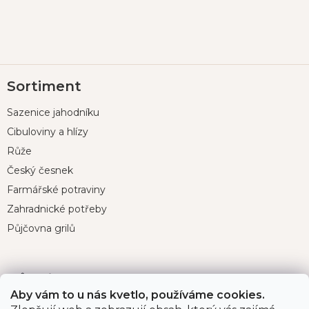
Z
Sortiment
á
p
Sazenice jahodníku
a
t
Cibuloviny a hlízy
í
Růže
Český česnek
Farmářské potraviny
Zahradnické potřeby
Půjčovna grilů
Důležité odkazy
Aby vám to u nás kvetlo, používáme cookies.
O nás