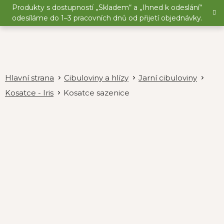
Přejít
Produkty s dostupností „Skladem“ a „Ihned k odeslání“
na
odesíláme do 1–3 pracovních dnů od přijetí objednávky.
obsah
Cibuloviny a hlízy
Jarní cibuloviny
Kosatce - Iris
Kosatce sazenice