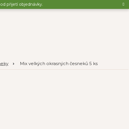
d přijetí objednávky.
neky
Mix velkých okrasných česneků 5 ks