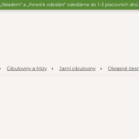
„Skladem“ a „Ihned k odeslání“ odesíláme do 1–3 pracovních dnů o
Cibuloviny a hlízy
Jarní cibuloviny
Okrasné čes