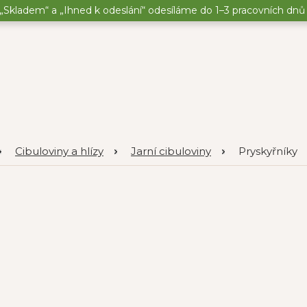
„Skladem“ a „Ihned k odeslání“ odesíláme do 1–3 pracovních dnů o
Cibuloviny a hlízy
Jarní cibuloviny
Pryskyřníky