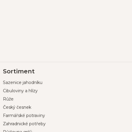
Z
Sortiment
á
p
Sazenice jahodníku
a
t
Cibuloviny a hlízy
í
Růže
Český česnek
Farmářské potraviny
Zahradnické potřeby