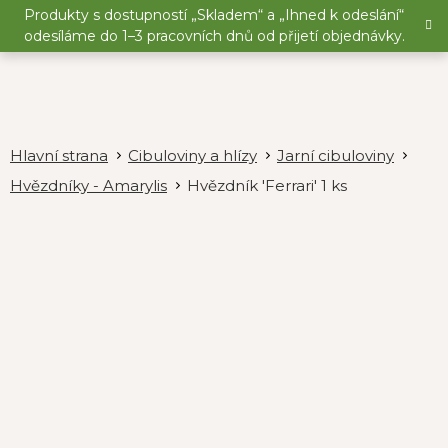
Přejít
Produkty s dostupností „Skladem“ a „Ihned k odeslání“
na
odesíláme do 1–3 pracovních dnů od přijetí objednávky.
obsah
Cibuloviny a hlízy
Jarní cibuloviny
Hvězdníky - Amarylis
Hvězdník 'Ferrari' 1 ks