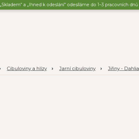
„Skladem“ a „Ihned k odeslání“ odesíláme do 1–3 pracovních dnů o
Cibuloviny a hlízy
Jarní cibuloviny
Jiřiny - Dahlia