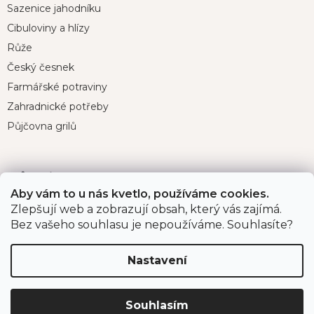
Sazenice jahodníku
a
t
Cibuloviny a hlízy
í
Růže
Český česnek
Farmářské potraviny
Zahradnické potřeby
Půjčovna grilů
Důležité odkazy
Aby vám to u nás kvetlo, používáme cookies.
O nás
Zlepšují web a zobrazují obsah, který vás zajímá.
Bez vašeho souhlasu je nepoužíváme. Souhlasíte?
Velkoobchodní prodej
Projekty spolufinancované EU
Nastavení
Program pro organizace a instituce
Souhlasím