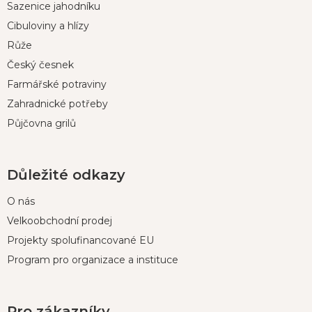
Sazenice jahodníku
a
t
Cibuloviny a hlízy
í
Růže
Český česnek
Farmářské potraviny
Zahradnické potřeby
Půjčovna grilů
Důležité odkazy
O nás
Velkoobchodní prodej
Projekty spolufinancované EU
Program pro organizace a instituce
Pro zákazníky