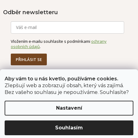
Odběr newsletteru
Vložením e-mailu souhlasíte s podmínkami
ochrany
osobních údajů
.
PŘIHLÁSIT SE
Aby vám to u nás kvetlo, používáme cookies.
Zlepšují web a zobrazují obsah, který vás zajímá.
Jahodárna Brozany
Obchodní podmínky
Bez vašeho souhlasu je nepoužíváme. Souhlasíte?
Podmínky ochrany údajů
Nastavení
Vytvořil Shoptet Premium
Copyright 2026
Jahodárna Brozany nad Ohří s.r.o.
. Všechna
Souhlasím
práva vyhrazena.
Upravit nastavení cookies