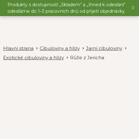
Přejít
Produkty s dostupností „Skladem“ a „Ihned k odeslání“
na
odesíláme do 1–3 pracovních dnů od přijetí objednávky.
obsah
Cibuloviny a hlízy
Jarní cibuloviny
Exotické cibuloviny a hlízy
Růže z Jericha