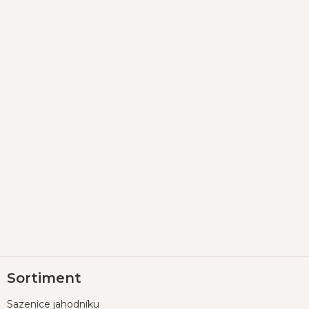
Z
Sortiment
á
p
Sazenice jahodníku