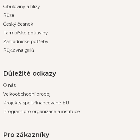
a
t
Cibuloviny a hlízy
í
Růže
Český česnek
Farmářské potraviny
Zahradnické potřeby
Půjčovna grilů
Důležité odkazy
O nás
Velkoobchodní prodej
Projekty spolufinancované EU
Program pro organizace a instituce
Pro zákazníky