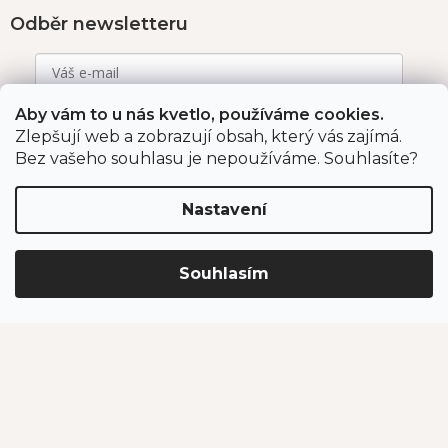
Odběr newsletteru
Aby vám to u nás kvetlo, používáme cookies.
Vložením e-mailu souhlasíte s podmínkami
ochrany
osobních údajů
.
Zlepšují web a zobrazují obsah, který vás zajímá.
Bez vašeho souhlasu je nepoužíváme. Souhlasíte?
PŘIHLÁSIT SE
Nastavení
Jahodárna Brozany
Obchodní podmínky
Souhlasím
Podmínky ochrany údajů
Vytvořil Shoptet Premium
Copyright 2026
Jahodárna Brozany nad Ohří s.r.o.
. Všechna
práva vyhrazena.
Upravit nastavení cookies