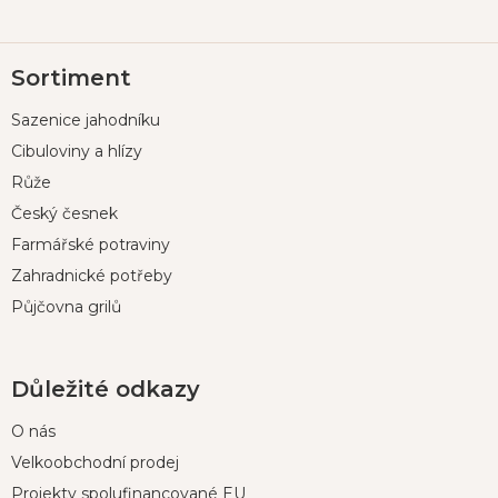
Z
Sortiment
á
p
Sazenice jahodníku
a
t
Cibuloviny a hlízy
í
Růže
Český česnek
Farmářské potraviny
Zahradnické potřeby
Půjčovna grilů
Důležité odkazy
O nás
Velkoobchodní prodej
Projekty spolufinancované EU