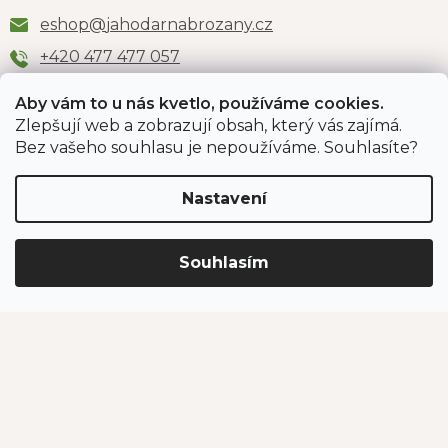
eshop
@
jahodarnabrozany.cz
+420 477 477 057
Aby vám to u nás kvetlo, používáme cookies.
Zlepšují web a zobrazují obsah, který vás zajímá.
Odběr newsletteru
Bez vašeho souhlasu je nepoužíváme. Souhlasíte?
Nastavení
Vložením e-mailu souhlasíte s podmínkami
ochrany
osobních údajů
.
Souhlasím
PŘIHLÁSIT SE
Jahodárna Brozany
Obchodní podmínky
Podmínky ochrany údajů