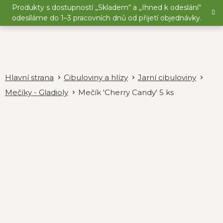
Přejít
Produkty s dostupností „Skladem“ a „Ihned k odeslání“
na
odesíláme do 1–3 pracovních dnů od přijetí objednávky.
obsah
Cibuloviny a hlízy
Jarní cibuloviny
Mečíky - Gladioly
Mečík 'Cherry Candy' 5 ks