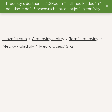
Přejít
Produkty s dostupností „Skladem“ a „Ihned k odeslání“
na
odesíláme do 1–3 pracovních dnů od přijetí objednávky.
obsah
Cibuloviny a hlízy
Jarní cibuloviny
Mečíky - Gladioly
Mečík 'Ocaso' 5 ks