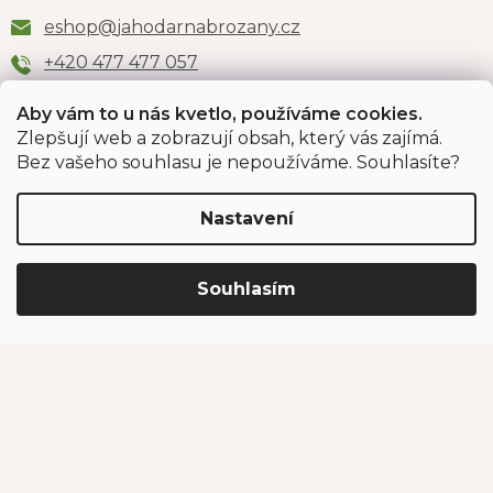
eshop
@
jahodarnabrozany.cz
+420 477 477 057
Aby vám to u nás kvetlo, používáme cookies.
Zlepšují web a zobrazují obsah, který vás zajímá.
Odběr newsletteru
Bez vašeho souhlasu je nepoužíváme. Souhlasíte?
Nastavení
Vložením e-mailu souhlasíte s podmínkami
ochrany
osobních údajů
.
Souhlasím
PŘIHLÁSIT SE
Jahodárna Brozany
Obchodní podmínky
Podmínky ochrany údajů