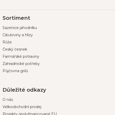
Z
Sortiment
á
p
Sazenice jahodníku
a
t
Cibuloviny a hlízy
í
Růže
Český česnek
Farmářské potraviny
Zahradnické potřeby
Půjčovna grilů
Důležité odkazy
O nás
Velkoobchodní prodej
Projekty spolufinancované EU