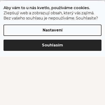
Aby vám to u nás kvetlo, používáme cookies.
Zlepšují web a zobrazují obsah, který vás zajímá.
Odběr newsletteru
Bez vašeho souhlasu je nepoužíváme. Souhlasíte?
Nastavení
Vložením e-mailu souhlasíte s podmínkami
ochrany
osobních údajů
.
Souhlasím
PŘIHLÁSIT SE
Jahodárna Brozany
Obchodní podmínky
Podmínky ochrany údajů
Vytvořil Shoptet Premium
Copyright 2026
Jahodárna Brozany nad Ohří s.r.o.
. Všechna