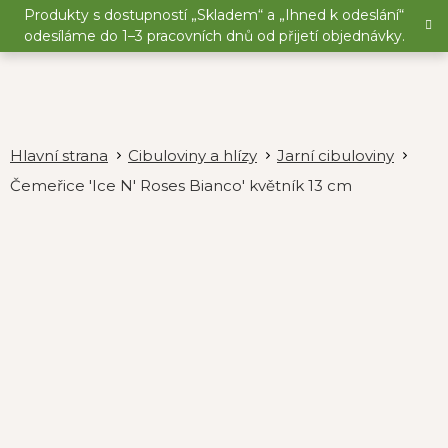
Přejít
Produkty s dostupností „Skladem“ a „Ihned k odeslání“
na
odesíláme do 1–3 pracovních dnů od přijetí objednávky.
obsah
Cibuloviny a hlízy
Jarní cibuloviny
Čemeřice 'Ice N' Roses Bianco' květník 13 cm