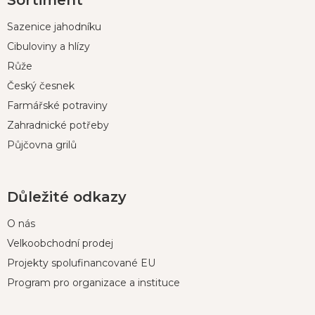
Sortiment
á
p
Sazenice jahodníku
a
t
Cibuloviny a hlízy
í
Růže
Český česnek
Farmářské potraviny
Zahradnické potřeby
Půjčovna grilů
Důležité odkazy
O nás
Velkoobchodní prodej
Projekty spolufinancované EU
Program pro organizace a instituce