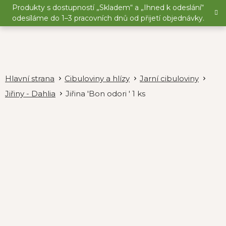
Přejít
Produkty s dostupností „Skladem“ a „Ihned k odeslání“
na
odesíláme do 1–3 pracovních dnů od přijetí objednávky.
obsah
Cibuloviny a hlízy
Jarní cibuloviny
Jiřiny - Dahlia
Jiřina 'Bon odori ' 1 ks