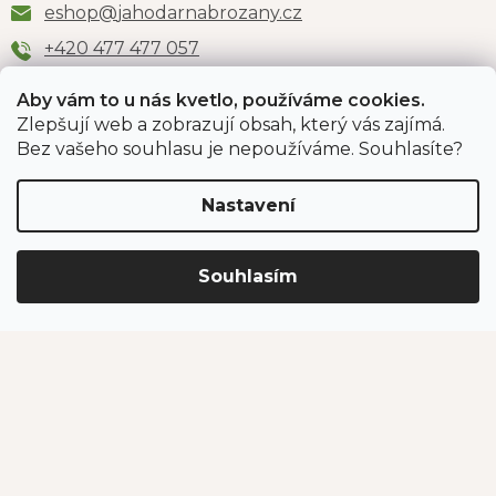
eshop
@
jahodarnabrozany.cz
+420 477 477 057
Aby vám to u nás kvetlo, používáme cookies.
Zlepšují web a zobrazují obsah, který vás zajímá.
Odběr newsletteru
Bez vašeho souhlasu je nepoužíváme. Souhlasíte?
Nastavení
Vložením e-mailu souhlasíte s podmínkami
ochrany
osobních údajů
.
Souhlasím
PŘIHLÁSIT SE
Jahodárna Brozany
Obchodní podmínky
Podmínky ochrany údajů
Vytvořil Shoptet Premium