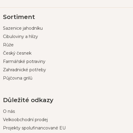
Z
Sortiment
á
p
Sazenice jahodníku
a
t
Cibuloviny a hlízy
í
Růže
Český česnek
Farmářské potraviny
Zahradnické potřeby
Půjčovna grilů
Důležité odkazy
O nás
Velkoobchodní prodej
Projekty spolufinancované EU