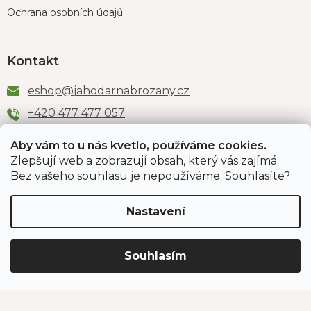
Ochrana osobních údajů
Kontakt
eshop
@
jahodarnabrozany.cz
+420 477 477 057
Aby vám to u nás kvetlo, používáme cookies.
Zlepšují web a zobrazují obsah, který vás zajímá.
Odběr newsletteru
Bez vašeho souhlasu je nepoužíváme. Souhlasíte?
Nastavení
Vložením e-mailu souhlasíte s podmínkami
ochrany
osobních údajů
.
Souhlasím
PŘIHLÁSIT SE