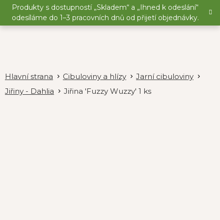
Přejít
Produkty s dostupností „Skladem“ a „Ihned k odeslání“
na
odesíláme do 1–3 pracovních dnů od přijetí objednávky.
obsah
Cibuloviny a hlízy
Jarní cibuloviny
Jiřiny - Dahlia
Jiřina 'Fuzzy Wuzzy' 1 ks