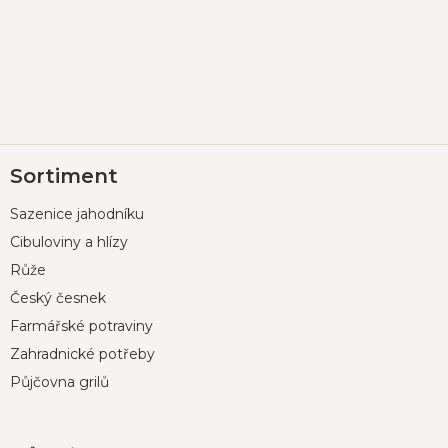
Z
Sortiment
á
p
Sazenice jahodníku
a
t
Cibuloviny a hlízy
í
Růže
Český česnek
Farmářské potraviny
Zahradnické potřeby
Půjčovna grilů